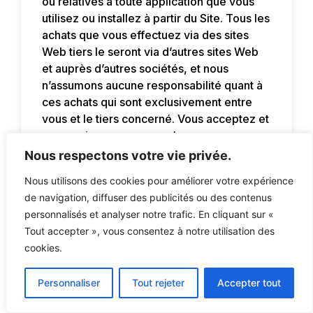
ou relatives à toute application que vous
utilisez ou installez à partir du Site. Tous les
achats que vous effectuez via des sites
Web tiers le seront via d’autres sites Web
et auprès d’autres sociétés, et nous
n’assumons aucune responsabilité quant à
ces achats qui sont exclusivement entre
vous et le tiers concerné. Vous acceptez et
reconnaissez que nous n’approuvons pas
les produits ou services proposés sur les
Nous respectons votre vie privée.
sites Web tiers et vous nous tiendrez
Nous utilisons des cookies pour améliorer votre expérience
indemnes de tout préjudice causé par
de navigation, diffuser des publicités ou des contenus
votre achat de ces produits ou services. De
personnalisés et analyser notre trafic. En cliquant sur «
plus, vous devez nous tenir indemnes de
Tout accepter », vous consentez à notre utilisation des
toute perte subie par vous ou de tout
cookies.
dommage qui vous est causé en rapport
avec ou résultant de quelque manière que
Personnaliser
Tout rejeter
Accepter tout
ce soit de tout contenu tiers ou de tout
contact avec des sites Web tiers.