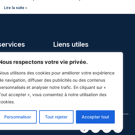
Lire la suite »
services
Liens utiles
oho
Blogue
Nous respectons votre vie privée.
Contact
Nous utilisons des cookies pour améliorer votre expérience
Prendre rendez-vous
de navigation, diffuser des publicités ou des contenus
Carrières
personnalisés et analyser notre trafic. En cliquant sur «
Politique de confidentialité
Tout accepter », vous consentez à notre utilisation des
cookies.
Personnaliser
Tout rejeter
Accepter tout
s.